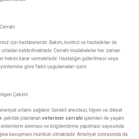
Cerrahi
rınız için hastanelerdir. Bakım, kontrol ve hastalıkları ile
 ortadan kaldırılmaktadır. Cerrahi müdahaleler her zaman
ner hekim karar vermektedir. Hastalığın giderilmesi veya
öntemine göre farklı uygulamaları içerir.
öntgen Çekimi
eliyat ortamı sağlanır. Gerekli anestezi, hijyen ve dikkat
cek şekilde planlanan
veteriner cerrahi
işlemleri ile yaşam
li önlemlerin alınması ve bilgilendirme yapılması sayesinde
ğına kavuşması mümkün olmaktadır. Ameliyat sonrasında da