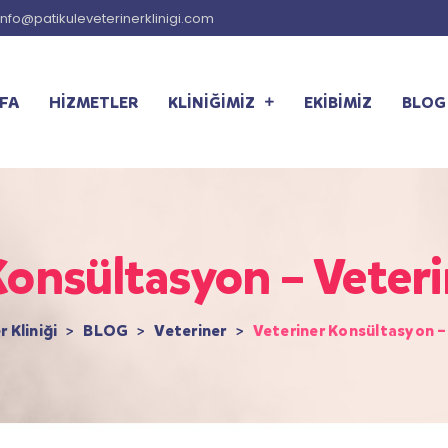
info@patikuleveterinerklinigi.com
FA
HİZMETLER
KLİNİĞİMİZ
EKİBİMİZ
BLOG
Konsültasyon – Veteri
 Kliniği
>
BLOG
>
Veteriner
>
Veteriner Konsültasyon –