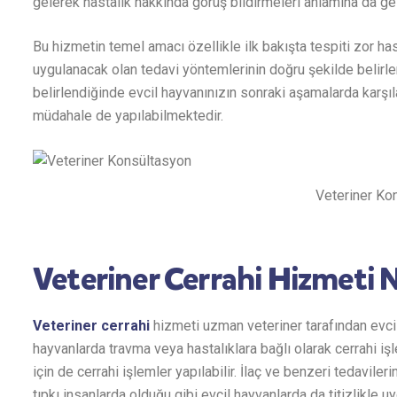
gelerek hastalık hakkında görüş bildirmeleri anlamına da ge
Bu hizmetin temel amacı özellikle ilk bakışta tespiti zor has
uygulanacak olan tedavi yöntemlerinin doğru şekilde belirle
belirlendiğinde evcil hayvanınızın sonraki aşamalarda karşıl
müdahale de yapılabilmektedir.
Veteriner Ko
Veteriner Cerrahi Hizmeti 
Veteriner cerrahi
hizmeti uzman veteriner tarafından evcil
hayvanlarda travma veya hastalıklara bağlı olarak cerrahi işl
için de cerrahi işlemler yapılabilir. İlaç ve benzeri tedavile
tıpkı insanlarda olduğu gibi evcil hayvanlarda da titizlikle u