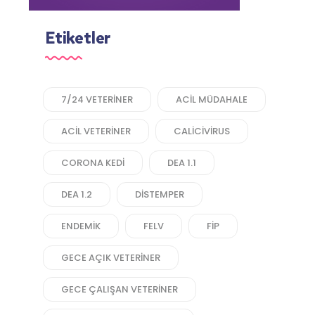
Etiketler
7/24 VETERINER
ACIL MÜDAHALE
ACIL VETERINER
CALICIVIRUS
CORONA KEDI
DEA 1.1
DEA 1.2
DISTEMPER
ENDEMIK
FELV
FIP
GECE AÇIK VETERINER
GECE ÇALIŞAN VETERINER