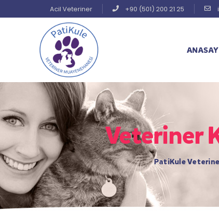
Acil Veteriner
+90 (501) 200 21 25
ANASAY
Veteriner 
PatiKule Veteriner