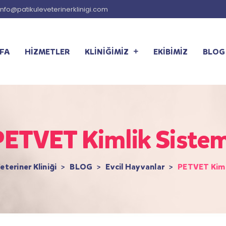
info@patikuleveterinerklinigi.com
FA
HİZMETLER
KLİNİĞİMİZ
EKİBİMİZ
BLOG
PETVET Kimlik Sistem
eteriner Kliniği
>
BLOG
>
Evcil Hayvanlar
>
PETVET Kiml