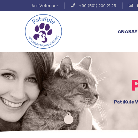
Acil Veteriner
+90 (501) 200 21 25
ANASAY
PatiKule V