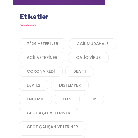
Etiketler
7/24 VETERINER
ACIL MÜDAHALE
ACIL VETERINER
CALICIVIRUS
CORONA KEDI
DEA 1.1
DEA 1.2
DISTEMPER
ENDEMIK
FELV
FIP
GECE AÇIK VETERINER
GECE ÇALIŞAN VETERINER