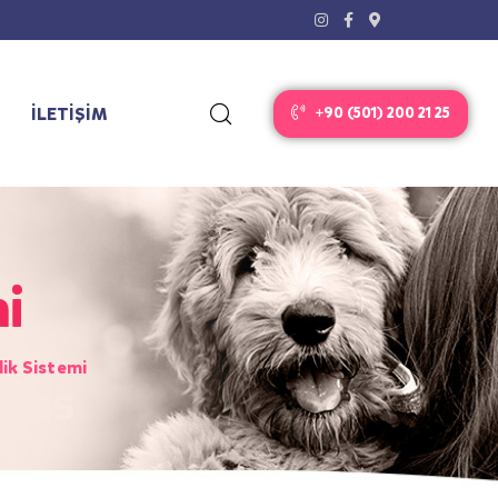
İLETİŞİM
+90 (501) 200 21 25
i
ik Sistemi