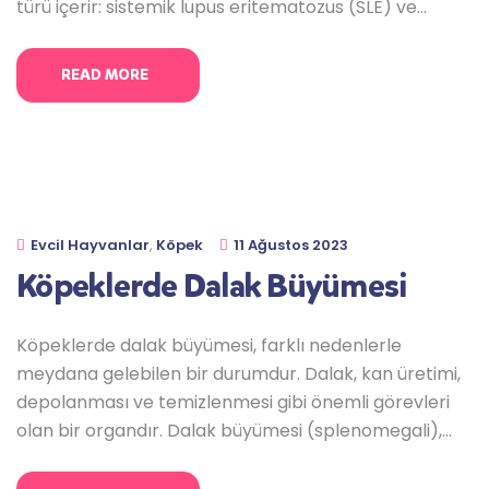
türü içerir: sistemik lupus eritematozus (SLE) ve
diskoid lupus eritematozus (DLE). Bu hastalıklar,
insanlarda olduğu gibi köpeklerde de görülebilir.
READ MORE
Lupus, tedavi edilebilen bir hastalık olmakla birlikte,
hastalığın seyrini kontrol etmek ve semptomları
hafifletmek zor
Evcil Hayvanlar
,
Köpek
11 Ağustos 2023
Köpeklerde Dalak Büyümesi
Köpeklerde dalak büyümesi, farklı nedenlerle
meydana gelebilen bir durumdur. Dalak, kan üretimi,
depolanması ve temizlenmesi gibi önemli görevleri
olan bir organdır. Dalak büyümesi (splenomegali),
altta yatan bir sağlık sorununun belirtisi olabilir ve
mutlaka bir veteriner tarafından değerlendirilmelidir.