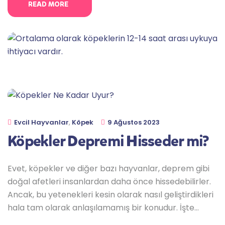
READ MORE
İşte köpeklerde dalak büyümesinin olası nedenleri:
Eğer köpeğinizde dalak büyümesi olduğunu
düşünüyorsanız veya bu konuda endişeleriniz varsa,
bir
Evcil Hayvanlar
,
Köpek
9 Ağustos 2023
Köpekler Depremi Hisseder mi?
Evet, köpekler ve diğer bazı hayvanlar, deprem gibi
doğal afetleri insanlardan daha önce hissedebilirler.
Ancak, bu yetenekleri kesin olarak nasıl geliştirdikleri
hala tam olarak anlaşılamamış bir konudur. İşte
köpeklerin depremi nasıl hissedebileceğine dair bazı