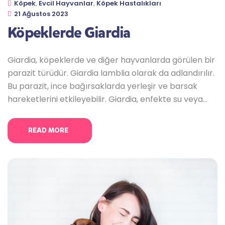
Köpek
,
Evcil Hayvanlar
,
Köpek Hastalıkları
21 Ağustos 2023
Köpeklerde Giardia
Giardia, köpeklerde ve diğer hayvanlarda görülen bir
parazit türüdür. Giardia lamblia olarak da adlandırılır.
Bu parazit, ince bağırsaklarda yerleşir ve barsak
hareketlerini etkileyebilir. Giardia, enfekte su veya
yiyeceklerin alınması yoluyla yayılabilir. Enfekte
köpekler, dışkılarıyla çevreye parazit yumurtalarını
READ MORE
bırakarak başka hayvanlara ve insanlara
bulaşmasına neden olabilir. Köpeklerde Giardia
enfeksiyonunun belirtileri farklılık gösterebilir veya
bazen hiç belirti