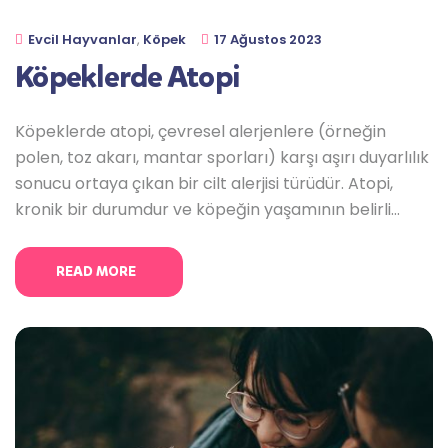
Evcil Hayvanlar
,
Köpek
17 Ağustos 2023
Köpeklerde Atopi
Köpeklerde atopi, çevresel alerjenlere (örneğin
polen, toz akarı, mantar sporları) karşı aşırı duyarlılık
sonucu ortaya çıkan bir cilt alerjisi türüdür. Atopi,
kronik bir durumdur ve köpeğin yaşamının belirli
dönemlerinde tekrar edebilir. Bu durum, kaşıntı, cilt
tahrişi ve bazen cilt enfeksiyonlarına yol açabilir.
READ MORE
Atopik dermatit olarak da adlandırılan bu hastalık,
genellikle genetik yatkınlık ve çevresel faktörlerin