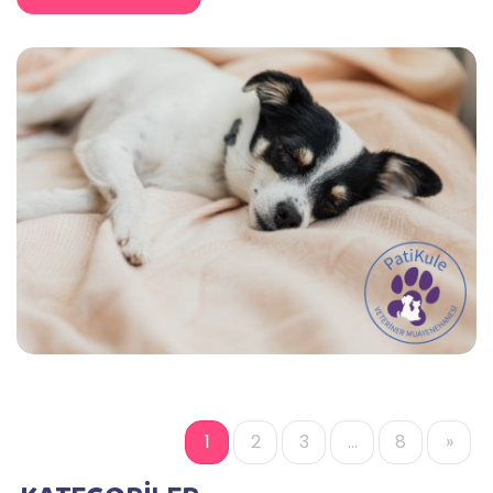
Veteriner, köpeğinizi muayene ederek durumun
nedenini teşhis edebilir ve uygun tedaviyi önerebilir.
Erken teşhis, köpeğinizin sağlığını korumak açısından
önemlidir.
1
2
3
…
8
»