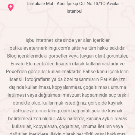
Tahtakale Mah. Abdi İpekçi Cd. No:13/1C Avcılar -
İstanbul
İşbu intetrnet sitesinde yer alan içerikler
patikuleveterinerklinigi.com’a aittir ve tüm hakkı saklıdır.
Blog içeriklerindeki görseller veya (uygun olan) görüntüler,
Envato Elements’den lisanslı olarak kullanılmaktadır ve
Pexel’den görseller kullanılmaktadır. Bahse konu içeriklerin,
lisanslı fotoğrafların ya da özel tasarımların PatiKule izni
dışında kullanılması, kopyalanması, çoğaltılması, umuma
iletilmesi veya dağıtılması mevzuat kapsamında suç teşkil
etmekte olup; kullanmak istediğiniz görselde kaynak
patikuleveterinerklinigi.com bağlantılı şekilde kaynak
belirtilmesi zorunludur. Aksi hallerde, kanuna aykırı olarak
kullanılan, kopyalanan, çoğaltılan, umuma iletilen veya
dağıtılan içeriklere ilişkin olarak her türlü yasal hakkımız