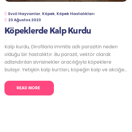
Evcil Hayvanlar
,
Köpek
,
Köpek Hastalıkları
23 Ağustos 2023
Köpeklerde Kalp Kurdu
Kalp kurdu, Dirofilaria immitis adlı parazitin neden
olduğu bir hastalıktır. Bu parazit, vektör olarak
adlandırılan sivrisinekler aracılığıyla köpeklere
bulaşır. Yetişkin kalp kurtları, köpeğin kalp ve akciğer
arterlerinde yerleşir ve hastalığa neden olabilir. Bu
hastalığa genellikle “köpeklerde kalp kurdu” adı
READ MORE
verilir, ancak kedilerde ve diğer hayvan türlerinde de
görülebilir. Kalp kurdunun belirtileri zamanla
değişebilir ve hastalık