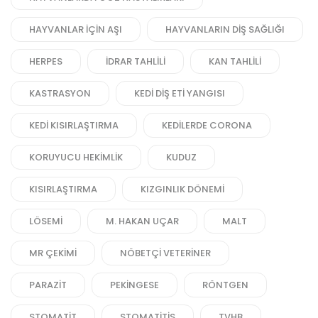
HAYVANLAR IÇIN AŞI
HAYVANLARIN DIŞ SAĞLIĞI
HERPES
IDRAR TAHLILI
KAN TAHLILI
KASTRASYON
KEDI DIŞ ETI YANGISI
KEDI KISIRLAŞTIRMA
KEDILERDE CORONA
KORUYUCU HEKIMLIK
KUDUZ
KISIRLAŞTIRMA
KIZGINLIK DÖNEMI
LÖSEMI
M. HAKAN UÇAR
MALT
MR ÇEKIMI
NÖBETÇI VETERINER
PARAZIT
PEKINGESE
RÖNTGEN
STOMATIT
STOMATITIS
TVHB