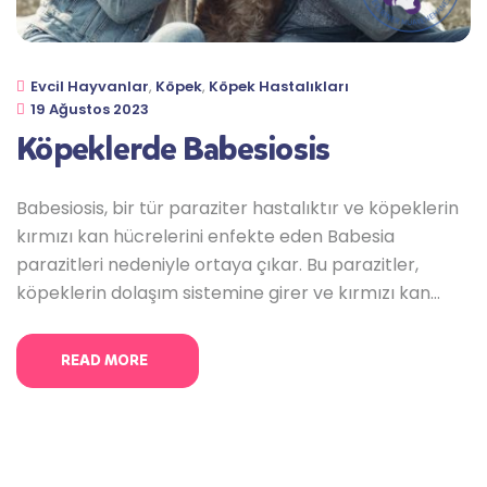
Evcil Hayvanlar
,
Köpek
,
Köpek Hastalıkları
19 Ağustos 2023
Köpeklerde Babesiosis
Babesiosis, bir tür paraziter hastalıktır ve köpeklerin
kırmızı kan hücrelerini enfekte eden Babesia
parazitleri nedeniyle ortaya çıkar. Bu parazitler,
köpeklerin dolaşım sistemine girer ve kırmızı kan
hücrelerini yok eder. Babesiosis, enfekte kenelerin
ısırması sonucu bulaşabilir ve köpeklerde ciddi sağlık
READ MORE
sorunlarına yol açabilir. Babesiosis’in belirtileri,
enfeksiyonun ciddiyetine ve parazitin türüne bağlı
olarak değişebilir. Ancak bazı ortak