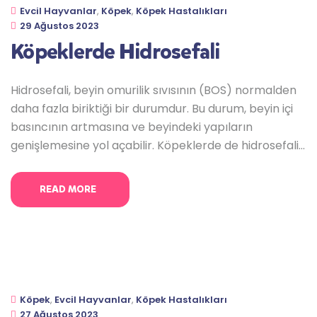
Evcil Hayvanlar
,
Köpek
,
Köpek Hastalıkları
29 Ağustos 2023
Köpeklerde Hidrosefali
Hidrosefali, beyin omurilik sıvısının (BOS) normalden
daha fazla biriktiği bir durumdur. Bu durum, beyin içi
basıncının artmasına ve beyindeki yapıların
genişlemesine yol açabilir. Köpeklerde de hidrosefali
görülebilir ve genellikle doğuştan gelir. Hidrosefalinin
nedenleri ve belirtileri: Hidrosefalinin belirtileri,
READ MORE
genellikle beyin basıncının artması nedeniyle ortaya
çıkar: Hidrosefali tanısı genellikle nörolojik muayene,
röntgen veya manyetik rezonans görüntüleme (MRI)
Köpek
,
Evcil Hayvanlar
,
Köpek Hastalıkları
27 Ağustos 2023