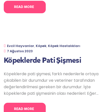
açıklamalar: Bununla birlikte, köpeklerin depremi
READ MORE
kesin olarak nasıl hissettiği ve neden bazı köpeklerin
reaksiyon gösterdiği hala net olarak
anlaşılamamıştır. Bu konuda
Evcil Hayvanlar
,
Köpek
,
Köpek Hastalıkları
7 Ağustos 2023
Köpeklerde Pati Şişmesi
Köpeklerde pati şişmesi, farklı nedenlerle ortaya
çıkabilen bir durumdur ve veteriner tarafından
değerlendirilmesi gereken bir durumdur. İşte
köpeklerde pati şişmesinin olası nedenleri: Eğer
köpeğinizin patisinde şişme fark ederseniz, bir
veteriner hekime danışmanız en iyi seçenektir.
READ MORE