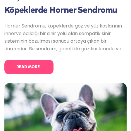
Köpeklerde Horner Sendromu
Horner Sendromu, köpeklerde göz ve yüz kaslarının
innerve edildiği bir sinir yolu olan sempatik sinir
sisteminin bozulması sonucu ortaya çıkan bir
durumdur. Bu sendrom, genellikle göz kaslarında ve
göz çevresinde belirtilere yol açar. Horner
Sendromu’nun belirtileri şunlar olabilir: Horner
READ MORE
Sendromu, sempatik sinir yolu üzerindeki bir hasar
sonucu ortaya çıkar. Bu hasar, bir dizi farklı nedenle