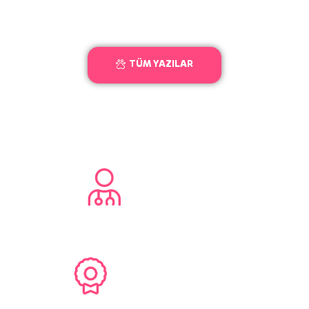
TÜM YAZILAR
1,330
+
Mutlu Müşteri
800
+
Başarılı Operasyon