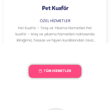
Mikroçip Kimlik
ÖZEL HİZMETLER
t
Mikroçip Kimlik Mikroçip kimlik uygulaması, 7 
da
24 saat hizmet vermekte olan kliniğimizdek
iz
uzman veteriner hekimler tarafından
gerçekleştirilmektedir. Mikroçip kimlikler FDX
teknolojisi ile uyumludur. Vücutta hiçbir şekil
alerjik reaksiyonlara ...
TÜM HİZMETLER