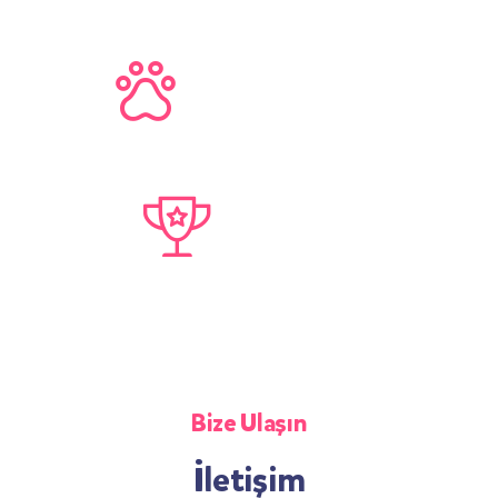
1,460
+
Sağlıklı Minik Dost
5
+
Yıllık
Tecrübe
Bize Ulaşın
İletişim