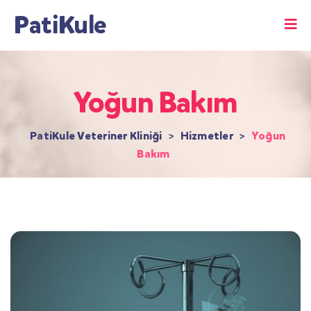
PatiKule
Yoğun Bakım
PatiKule Veteriner Kliniği
>
Hizmetler
>
Yoğun
Bakım