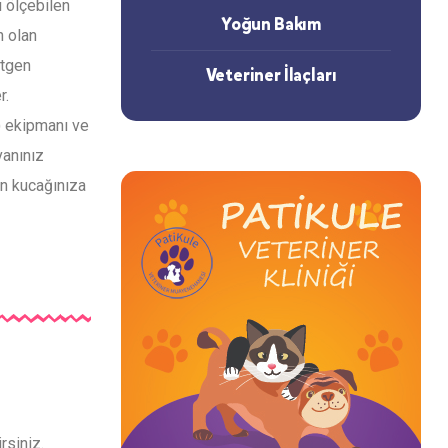
ı ölçebilen
Yoğun Bakım
n olan
ntgen
Veteriner İlaçları
r.
) ekipmanı ve
vanınız
an kucağınıza
rsiniz.