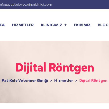
info@patikuleveterinerklinigi.com
FA
HİZMETLER
KLİNİĞİMİZ
EKİBİMİZ
BLOG
Dijital Röntgen
PatiKule Veteriner Kliniği
>
Hizmetler
>
Dijital Röntgen