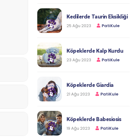
Kedilerde Taurin Eksikliği
25 Ağu 2023
PatiKule
Köpeklerde Kalp Kurdu
23 Ağu 2023
PatiKule
Köpeklerde Giardia
21 Ağu 2023
PatiKule
Köpeklerde Babesiosis
19 Ağu 2023
PatiKule