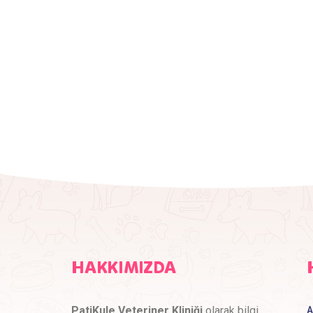
HAKKIMIZDA
PatiKule Veteriner Kliniği
olarak bilgi
A