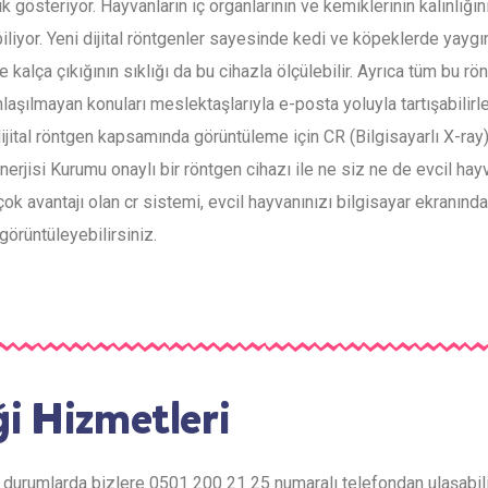
k gösteriyor. Hayvanların iç organlarının ve kemiklerinin kalınlığın
iliyor. Yeni dijital röntgenler sayesinde kedi ve köpeklerde yaygı
 kalça çıkığının sıklığı da bu cihazla ölçülebilir. Ayrıca tüm bu rö
laşılmayan konuları meslektaşlarıyla e-posta yoluyla tartışabilirle
jital röntgen kapsamında görüntüleme için CR (Bilgisayarlı X-ray
erjisi Kurumu onaylı bir röntgen cihazı ile ne siz ne de evcil hay
k avantajı olan cr sistemi, evcil hayvanınızı bilgisayar ekranınd
görüntüleyebilirsiniz.
ği Hizmetleri
cil durumlarda bizlere 0501 200 21 25 numaralı telefondan ulaşabili