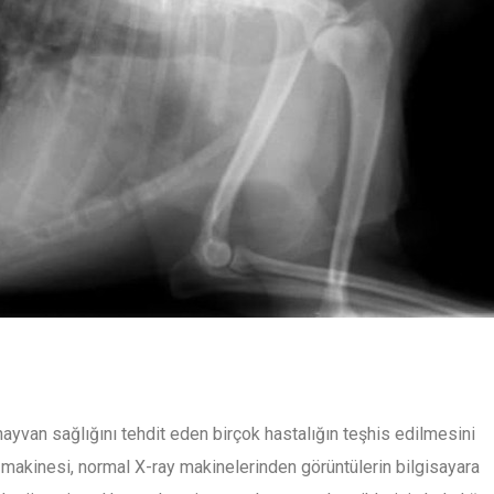
 hayvan sağlığını tehdit eden birçok hastalığın teşhis edilmesini
y makinesi, normal X-ray makinelerinden görüntülerin bilgisayara