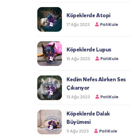
Köpeklerde Atopi
17 Ağu 2023
PatiKule
Köpeklerde Lupus
15 Ağu 2023
PatiKule
Kedim Nefes Alırken Ses
Çıkarıyor
13 Ağu 2023
PatiKule
Köpeklerde Dalak
Büyümesi
11 Ağu 2023
PatiKule