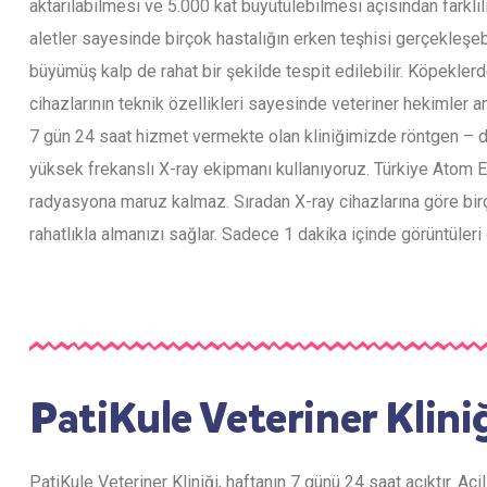
aktarılabilmesi ve 5.000 kat büyütülebilmesi açısından farklılı
aletler sayesinde birçok hastalığın erken teşhisi gerçekleşeb
büyümüş kalp de rahat bir şekilde tespit edilebilir. Köpeklerde
cihazlarının teknik özellikleri sayesinde veteriner hekimler an
7 gün 24 saat hizmet vermekte olan kliniğimizde röntgen – di
yüksek frekanslı X-ray ekipmanı kullanıyoruz. Türkiye Atom En
radyasyona maruz kalmaz. Sıradan X-ray cihazlarına göre birço
rahatlıkla almanızı sağlar. Sadece 1 dakika içinde görüntüleri 
PatiKule Veteriner Klini
PatiKule Veteriner Kliniği, haftanın 7 günü 24 saat açıktır. A