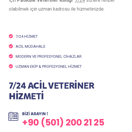
için
PatiKule Veteriner Kliniği
7/24
sizlere rehber
olabilmek için uzman kadrosu ile hizmetinizde.
7/24 HİZMET
ACİL MÜDAHALE
MODERN VE PROFESYONEL CİHAZLAR
UZMAN EKİP & PROFESYONEL HİZMET
7/24 ACİL VETERİNER
HİZMETİ
BİZİ ARAYIN !
+90 (501) 200 21 25