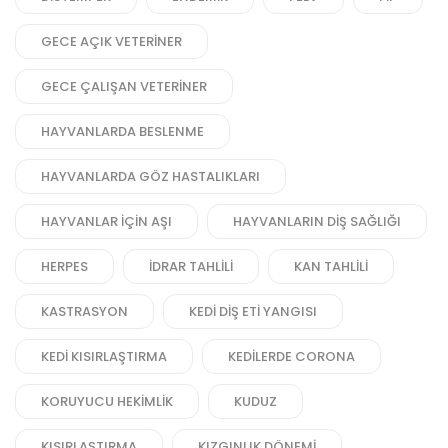
GECE AÇIK VETERINER
GECE ÇALIŞAN VETERINER
HAYVANLARDA BESLENME
HAYVANLARDA GÖZ HASTALIKLARI
HAYVANLAR IÇIN AŞI
HAYVANLARIN DIŞ SAĞLIĞI
HERPES
IDRAR TAHLILI
KAN TAHLILI
KASTRASYON
KEDI DIŞ ETI YANGISI
KEDI KISIRLAŞTIRMA
KEDILERDE CORONA
KORUYUCU HEKIMLIK
KUDUZ
KISIRLAŞTIRMA
KIZGINLIK DÖNEMI