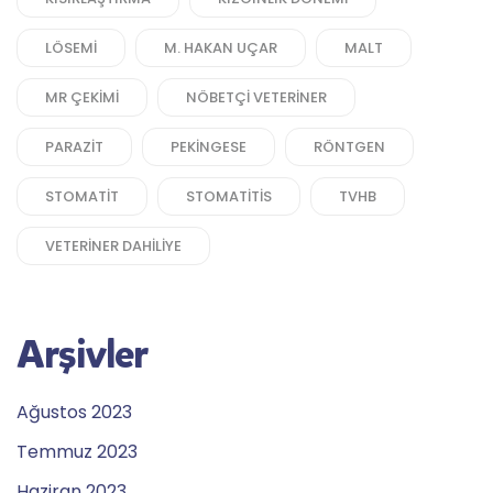
LÖSEMI
M. HAKAN UÇAR
MALT
MR ÇEKIMI
NÖBETÇI VETERINER
PARAZIT
PEKINGESE
RÖNTGEN
STOMATIT
STOMATITIS
TVHB
VETERINER DAHILIYE
Arşivler
Ağustos 2023
Temmuz 2023
Haziran 2023