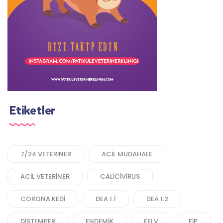
Etiketler
7/24 VETERINER
ACIL MÜDAHALE
ACIL VETERINER
CALICIVIRUS
CORONA KEDI
DEA 1.1
DEA 1.2
DISTEMPER
ENDEMIK
FELV
FIP