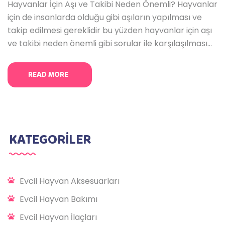
Hayvanlar İçin Aşı ve Takibi Neden Önemli? Hayvanlar
için de insanlarda olduğu gibi aşıların yapılması ve
takip edilmesi gereklidir bu yüzden hayvanlar için aşı
ve takibi neden önemli gibi sorular ile karşılaşılması
mümkündür. Çünkü çoğu insan evcil hayvanlarına aşı
yaptırmadığı takdirde ne olacağını merak etmekte
READ MORE
ve veterinerle konuştuğunda kesinlikle yaptırılması
gerektiğini öğrenmektedir. Evcil hayvanların sağlıklı
KATEGORİLER
Evcil Hayvan Aksesuarları
Evcil Hayvan Bakımı
Evcil Hayvan İlaçları