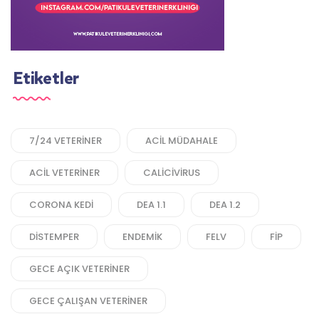
Etiketler
7/24 VETERINER
ACIL MÜDAHALE
ACIL VETERINER
CALICIVIRUS
CORONA KEDI
DEA 1.1
DEA 1.2
DISTEMPER
ENDEMIK
FELV
FIP
GECE AÇIK VETERINER
GECE ÇALIŞAN VETERINER