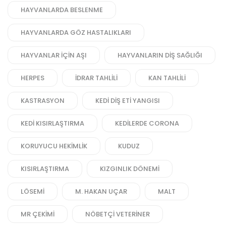
HAYVANLARDA BESLENME
HAYVANLARDA GÖZ HASTALIKLARI
HAYVANLAR IÇIN AŞI
HAYVANLARIN DIŞ SAĞLIĞI
HERPES
IDRAR TAHLILI
KAN TAHLILI
KASTRASYON
KEDI DIŞ ETI YANGISI
KEDI KISIRLAŞTIRMA
KEDILERDE CORONA
KORUYUCU HEKIMLIK
KUDUZ
KISIRLAŞTIRMA
KIZGINLIK DÖNEMI
LÖSEMI
M. HAKAN UÇAR
MALT
MR ÇEKIMI
NÖBETÇI VETERINER