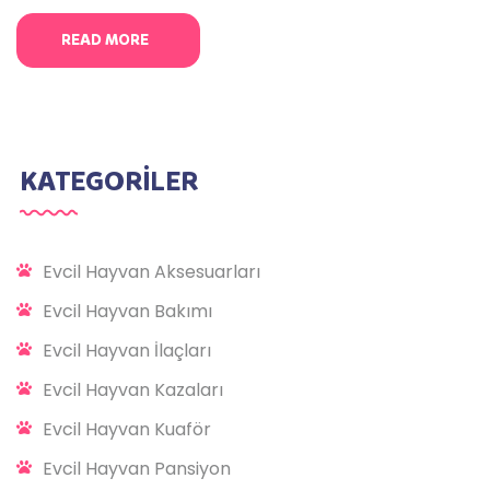
yapılmadığı durumlarda ortaya çıkmaktadır.
Kedinizin ağzında yara bulunuyorsa ve bu yaraya iyi
READ MORE
bakılmadıysa kısa sürede stomatit görülebilir.
Stomatit ağız bölgesinin geniş kısmında ortaya çıkar.
Genel olarak ise ağız kenarı,
KATEGORİLER
Evcil Hayvan Aksesuarları
Evcil Hayvan Bakımı
Evcil Hayvan İlaçları
Evcil Hayvan Kazaları
Evcil Hayvan Kuaför
Evcil Hayvan Pansiyon