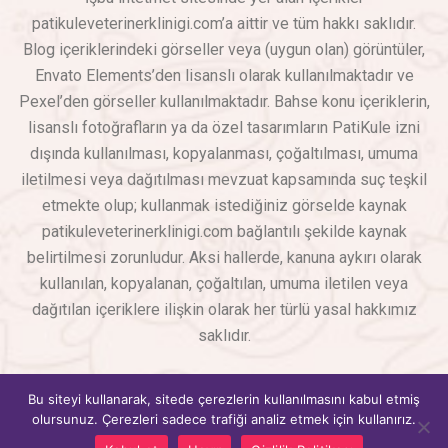
patikuleveterinerklinigi.com’a aittir ve tüm hakkı saklıdır.
Blog içeriklerindeki görseller veya (uygun olan) görüntüler,
Envato Elements’den lisanslı olarak kullanılmaktadır ve
Pexel’den görseller kullanılmaktadır. Bahse konu içeriklerin,
lisanslı fotoğrafların ya da özel tasarımların PatiKule izni
dışında kullanılması, kopyalanması, çoğaltılması, umuma
iletilmesi veya dağıtılması mevzuat kapsamında suç teşkil
etmekte olup; kullanmak istediğiniz görselde kaynak
patikuleveterinerklinigi.com bağlantılı şekilde kaynak
belirtilmesi zorunludur. Aksi hallerde, kanuna aykırı olarak
kullanılan, kopyalanan, çoğaltılan, umuma iletilen veya
dağıtılan içeriklere ilişkin olarak her türlü yasal hakkımız
saklıdır.
PatiKule Veteriner Kliniği
© Copyright 2026 – Tüm Hakları
Bu siteyi kullanarak, sitede çerezlerin kullanılmasını kabul etmiş
Saklıdır
SEO & Web Tasarım – WebAdHere
olursunuz. Çerezleri sadece trafiği analiz etmek için kullanırız.
Hızlı İletişim