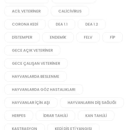
ACIL VETERINER
CALICIVIRUS
CORONA KEDI
DEA 1.1
DEA 1.2
DISTEMPER
ENDEMIK
FELV
FIP
GECE AÇIK VETERINER
GECE ÇALIŞAN VETERINER
HAYVANLARDA BESLENME
HAYVANLARDA GÖZ HASTALIKLARI
HAYVANLAR IÇIN AŞI
HAYVANLARIN DIŞ SAĞLIĞI
HERPES
IDRAR TAHLILI
KAN TAHLILI
KASTRASYON
KEDI DIŞ ETI YANGISI