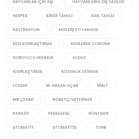
HAYVANLAR IÇIN AŞI
HAYVANLARIN DIŞ SAĞLIĞI
HERPES
IDRAR TAHLILI
KAN TAHLILI
KASTRASYON
KEDI DIŞ ETI YANGISI
KEDI KISIRLAŞTIRMA
KEDILERDE CORONA
KORUYUCU HEKIMLIK
KUDUZ
KISIRLAŞTIRMA
KIZGINLIK DÖNEMI
LÖSEMI
M. HAKAN UÇAR
MALT
MR ÇEKIMI
NÖBETÇI VETERINER
PARAZIT
PEKINGESE
RÖNTGEN
STOMATIT
STOMATITIS
TVHB