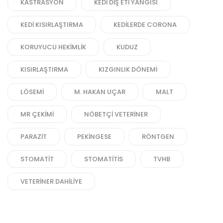
KASTRASYON
KEDI DIŞ ETI YANGISI
KEDI KISIRLAŞTIRMA
KEDILERDE CORONA
KORUYUCU HEKIMLIK
KUDUZ
KISIRLAŞTIRMA
KIZGINLIK DÖNEMI
LÖSEMI
M. HAKAN UÇAR
MALT
MR ÇEKIMI
NÖBETÇI VETERINER
PARAZIT
PEKINGESE
RÖNTGEN
STOMATIT
STOMATITIS
TVHB
VETERINER DAHILIYE