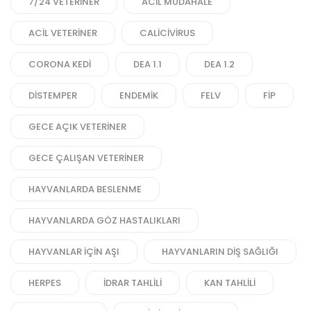
7/24 VETERINER
ACIL MÜDAHALE
ACIL VETERINER
CALICIVIRUS
CORONA KEDI
DEA 1.1
DEA 1.2
DISTEMPER
ENDEMIK
FELV
FIP
GECE AÇIK VETERINER
GECE ÇALIŞAN VETERINER
HAYVANLARDA BESLENME
HAYVANLARDA GÖZ HASTALIKLARI
HAYVANLAR IÇIN AŞI
HAYVANLARIN DIŞ SAĞLIĞI
HERPES
IDRAR TAHLILI
KAN TAHLILI