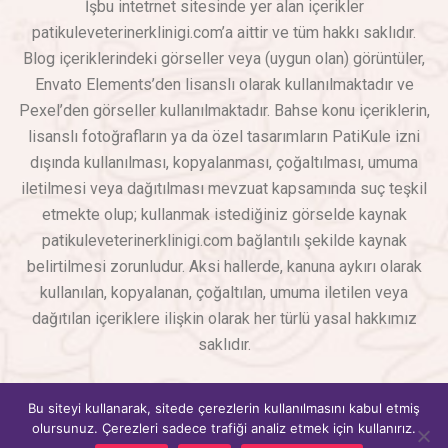
İşbu intetrnet sitesinde yer alan içerikler
patikuleveterinerklinigi.com’a aittir ve tüm hakkı saklıdır.
Blog içeriklerindeki görseller veya (uygun olan) görüntüler,
Envato Elements’den lisanslı olarak kullanılmaktadır ve
Pexel’den görseller kullanılmaktadır. Bahse konu içeriklerin,
lisanslı fotoğrafların ya da özel tasarımların PatiKule izni
dışında kullanılması, kopyalanması, çoğaltılması, umuma
iletilmesi veya dağıtılması mevzuat kapsamında suç teşkil
etmekte olup; kullanmak istediğiniz görselde kaynak
patikuleveterinerklinigi.com bağlantılı şekilde kaynak
belirtilmesi zorunludur. Aksi hallerde, kanuna aykırı olarak
kullanılan, kopyalanan, çoğaltılan, umuma iletilen veya
dağıtılan içeriklere ilişkin olarak her türlü yasal hakkımız
saklıdır.
PatiKule Veteriner Kliniği
© Copyright 2026 – Tüm Hakları
Bu siteyi kullanarak, sitede çerezlerin kullanılmasını kabul etmiş
Saklıdır
SEO & Web Tasarım – WebAdHere
olursunuz. Çerezleri sadece trafiği analiz etmek için kullanırız.
Hızlı İletişim