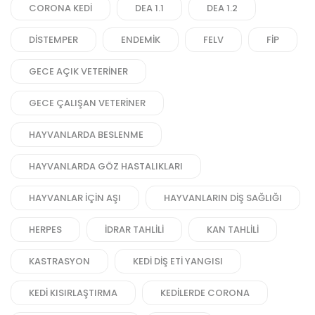
CORONA KEDI
DEA 1.1
DEA 1.2
DISTEMPER
ENDEMIK
FELV
FIP
GECE AÇIK VETERINER
GECE ÇALIŞAN VETERINER
HAYVANLARDA BESLENME
HAYVANLARDA GÖZ HASTALIKLARI
HAYVANLAR IÇIN AŞI
HAYVANLARIN DIŞ SAĞLIĞI
HERPES
IDRAR TAHLILI
KAN TAHLILI
KASTRASYON
KEDI DIŞ ETI YANGISI
KEDI KISIRLAŞTIRMA
KEDILERDE CORONA