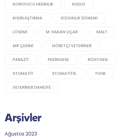
KORUYUCU HEKIMLIK
KUDUZ
KISIRLAŞTIRMA
KIZGINLIK DÖNEMI
LÖSEMI
M. HAKAN UÇAR
MALT
MR ÇEKIMI
NÖBETÇI VETERINER
PARAZIT
PEKINGESE
RÖNTGEN
STOMATIT
STOMATITIS
TVHB
VETERINER DAHILIYE
Arşivler
Ağustos 2023