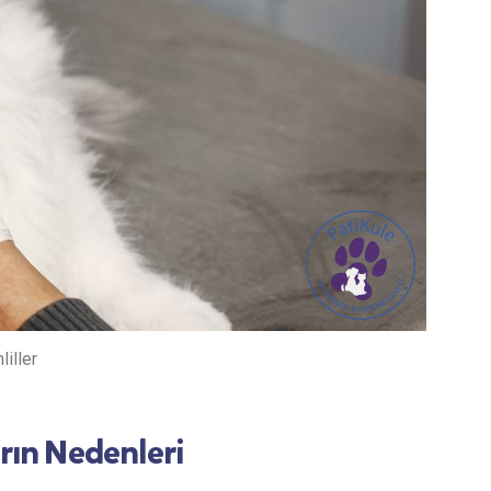
liller
arın Nedenleri