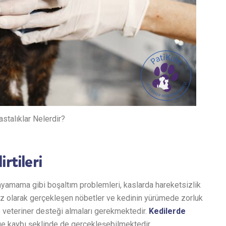
stalıklar Nelerdir?
rtileri
layamama gibi boşaltım problemleri, kaslarda hareketsizlik
z olarak gerçekleşen nöbetler ve kedinin yürümede zorluk
 veteriner desteği almaları gerekmektedir.
Kedilerde
ge kaybı şeklinde de gerçekleşebilmektedir.