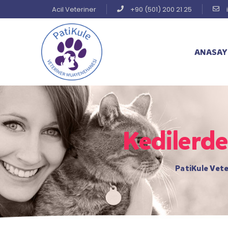
Acil Veteriner
+90 (501) 200 21 25
ANASAY
Kedilerde
PatiKule Veter