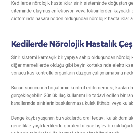
Kedilerde nörolojik hastalıklar sinir sisteminde doğuştan ge
siteminde oluşmuş enfeksiyon veya toksinlerden kaynaklı o
sisteminde hasara neden olduğundan nörolojik hastalıklar a
Kedilerde Nörolojik Hastalık Çeş
Sinir sistemi karmaşık bir yapıya sahip olduğundan nörolojik
diğer memelilerde olduğu gibi beyin korteksinde elektriksel
sonucu kas kontrollü organların düzgün çalışmamasına nede
Bunun sonucunda boşaltımın kontrol edilememesi, kaslarda 
gerçekleşebilir. Günlük ilaç kullanımı ile tedavi edilen bir r
kanallarında sinirlerin baskılanması, kulak iltihabı veya kulak
Denge kaybı yaşanan bu vakalarda oral tedavi, kulak damlala
genellikle yaşlı kedilerde görülen bilişsel işlev bozukluğudur