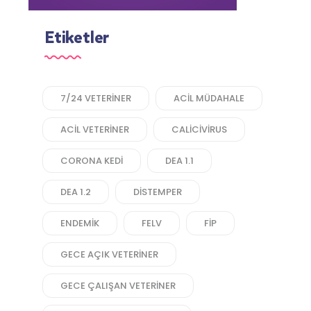
Etiketler
7/24 VETERINER
ACIL MÜDAHALE
ACIL VETERINER
CALICIVIRUS
CORONA KEDI
DEA 1.1
DEA 1.2
DISTEMPER
ENDEMIK
FELV
FIP
GECE AÇIK VETERINER
GECE ÇALIŞAN VETERINER