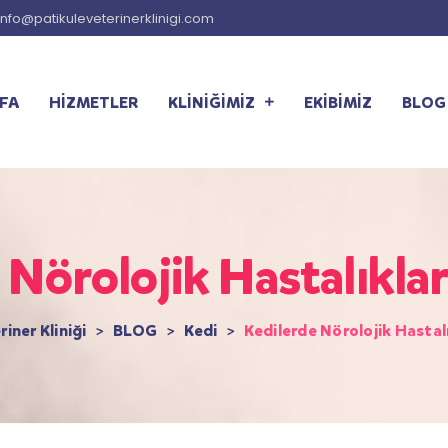
info@patikuleveterinerklinigi.com
FA
HİZMETLER
KLİNİĞİMİZ
EKİBİMİZ
BLOG
 Nörolojik Hastalıklar
iner Kliniği
>
BLOG
>
Kedi
>
Kedilerde Nörolojik Hastalı