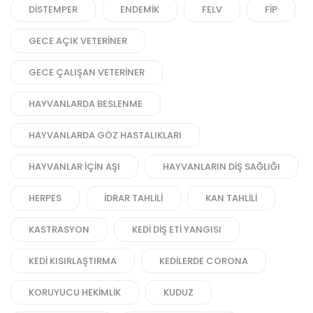
DISTEMPER
ENDEMIK
FELV
FIP
GECE AÇIK VETERINER
GECE ÇALIŞAN VETERINER
HAYVANLARDA BESLENME
HAYVANLARDA GÖZ HASTALIKLARI
HAYVANLAR IÇIN AŞI
HAYVANLARIN DIŞ SAĞLIĞI
HERPES
IDRAR TAHLILI
KAN TAHLILI
KASTRASYON
KEDI DIŞ ETI YANGISI
KEDI KISIRLAŞTIRMA
KEDILERDE CORONA
KORUYUCU HEKIMLIK
KUDUZ