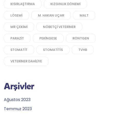
KISIRLAŞTIRMA
KIZGINLIK DÖNEMI
LÖSEMI
M. HAKAN UÇAR
MALT
MR ÇEKIMI
NÖBETÇI VETERINER
PARAZIT
PEKINGESE
RÖNTGEN
STOMATIT
STOMATITIS
TVHB
VETERINER DAHILIYE
Arşivler
Ağustos 2023
Temmuz 2023