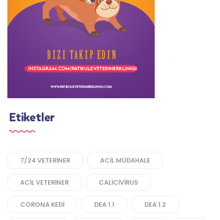
Etiketler
7/24 VETERINER
ACIL MÜDAHALE
ACIL VETERINER
CALICIVIRUS
CORONA KEDI
DEA 1.1
DEA 1.2