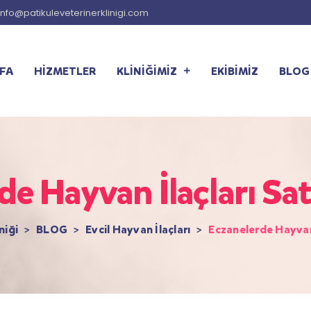
info@patikuleveterinerklinigi.com
FA
HİZMETLER
KLİNİĞİMİZ
EKİBİMİZ
BLOG
de Hayvan İlaçları Sat
niği
>
BLOG
>
Evcil Hayvan İlaçları
>
Eczanelerde Hayvan 