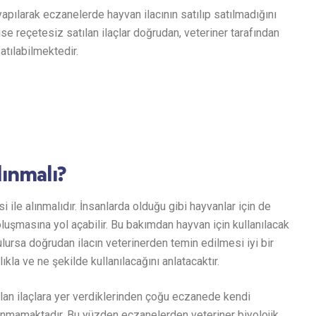
pılarak eczanelerde hayvan ilacının satılıp satılmadığını
 reçetesiz satılan ilaçlar doğrudan, veteriner tarafından
atılabilmektedir.
lınmalı?
i ile alınmalıdır. İnsanlarda olduğu gibi hayvanlar için de
 oluşmasına yol açabilir. Bu bakımdan hayvan için kullanılacak
ulursa doğrudan ilacın veterinerden temin edilmesi iyi bir
lıkla ve ne şekilde kullanılacağını anlatacaktır.
nılan ilaçlara yer verdiklerinden çoğu eczanede kendi
nmamaktadır. Bu yüzden eczanelerden veteriner biyolojik