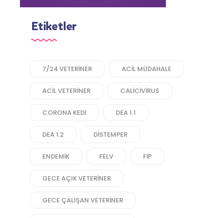
Etiketler
7/24 VETERINER
ACIL MÜDAHALE
ACIL VETERINER
CALICIVIRUS
CORONA KEDI
DEA 1.1
DEA 1.2
DISTEMPER
ENDEMIK
FELV
FIP
GECE AÇIK VETERINER
GECE ÇALIŞAN VETERINER