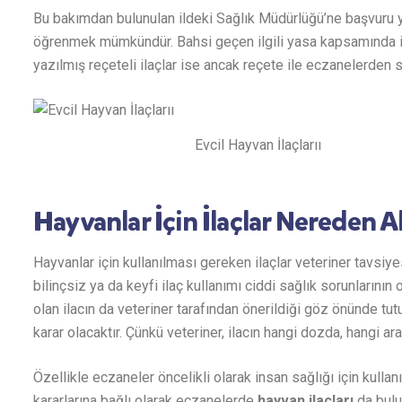
Bu bakımdan bulunulan ildeki Sağlık Müdürlüğü’ne başvuru ya
öğrenmek mümkündür. Bahsi geçen ilgili yasa kapsamında ise
yazılmış reçeteli ilaçlar ise ancak reçete ile eczanelerden s
Evcil Hayvan İlaçlarıı
Hayvanlar İçin İlaçlar Nereden A
Hayvanlar için kullanılması gereken ilaçlar veteriner tavsiyes
bilinçsiz ya da keyfi ilaç kullanımı ciddi sağlık sorunlarının
olan ilacın da veteriner tarafından önerildiği göz önünde tut
karar olacaktır. Çünkü veteriner, ilacın hangi dozda, hangi ara
Özellikle eczaneler öncelikli olarak insan sağlığı için kulla
kararlarına bağlı olarak eczanelerde
hayvan ilaçları
da bulu