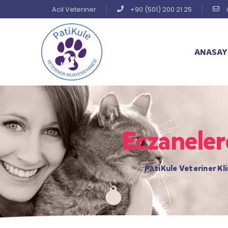
Acil Veteriner
+90 (501) 200 21 25
ANASAY
Eczaneler
PatiKule Veteriner Kli