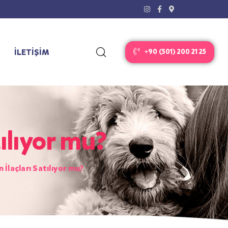
İLETİŞİM
+90 (501) 200 21 25
ılıyor mu?
İlaçları Satılıyor mu?