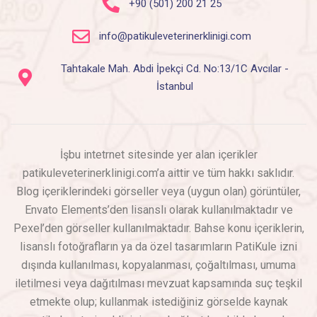
+90 (501) 200 21 25
info@patikuleveterinerklinigi.com
Tahtakale Mah. Abdi İpekçi Cd. No:13/1C Avcılar -
İstanbul
İşbu intetrnet sitesinde yer alan içerikler
patikuleveterinerklinigi.com’a aittir ve tüm hakkı saklıdır.
Blog içeriklerindeki görseller veya (uygun olan) görüntüler,
Envato Elements’den lisanslı olarak kullanılmaktadır ve
Pexel’den görseller kullanılmaktadır. Bahse konu içeriklerin,
lisanslı fotoğrafların ya da özel tasarımların PatiKule izni
dışında kullanılması, kopyalanması, çoğaltılması, umuma
iletilmesi veya dağıtılması mevzuat kapsamında suç teşkil
etmekte olup; kullanmak istediğiniz görselde kaynak