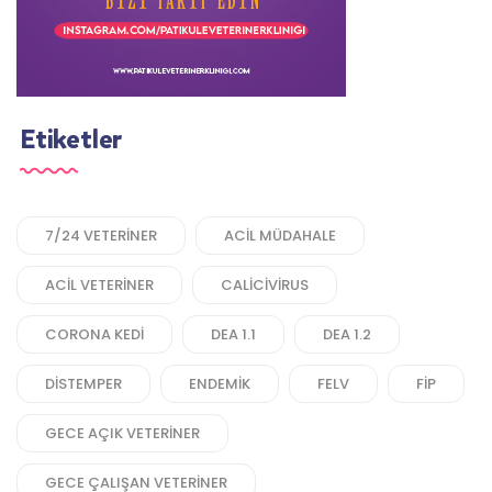
Etiketler
7/24 VETERINER
ACIL MÜDAHALE
ACIL VETERINER
CALICIVIRUS
CORONA KEDI
DEA 1.1
DEA 1.2
DISTEMPER
ENDEMIK
FELV
FIP
GECE AÇIK VETERINER
GECE ÇALIŞAN VETERINER