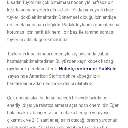
kısadır. Tüylerinin çok olmaması nedeniyle haftada bir
kez taranması yeterli olmaktadır. Yılda bir veya iki kez
tüyleri dökülebilmektedir. Dönemsel olduğu için endişe
edilecek bir durum değildir. Parlak tüylerinin görüntüsünü
koruması için hafif ılık nemli bir bez ile tarama sonrası
tüylerini silmek gerekmektedir.
Tüylerinin kısa olması nedeniyle kış aylarında çabuk
hastalanabilmektedirler. Bu yüzden kışın köpek kazağı
giydirmek gerekmektedir.
Nöbetçi veteriner PatiKule
sayesinde American Staffordshire köpeğinizin
hastalıklarını atlatmasına yardımcı olabiliriz.
Çok enerjik olan bu türün bahçeli bir evde bakılması
enerjiyi dışarıya rahatça atması açısından önemlidir. Eğer
bakılacak ev bahçesiz ise mutlaka her gün yürüyüşe
çıkarmak ve 2-3 saat enerjisinin atacağı ortam yaratmak
gerekmektedir. Aksi takdirde oldukça kaslı olan bu