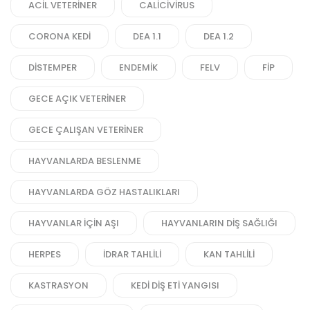
ACIL VETERINER
CALICIVIRUS
CORONA KEDI
DEA 1.1
DEA 1.2
DISTEMPER
ENDEMIK
FELV
FIP
GECE AÇIK VETERINER
GECE ÇALIŞAN VETERINER
HAYVANLARDA BESLENME
HAYVANLARDA GÖZ HASTALIKLARI
HAYVANLAR IÇIN AŞI
HAYVANLARIN DIŞ SAĞLIĞI
HERPES
IDRAR TAHLILI
KAN TAHLILI
KASTRASYON
KEDI DIŞ ETI YANGISI