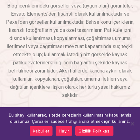
Blog içeriklerindeki görseller veya (uygun olan) görüntüler,
Envato Elements’den lisanslı olarak kullanılmaktadır ve
Pexel’den görseller kullanılmaktadır. Bahse konu içeriklerin,
lisanslı fotoğrafların ya da özel tasarımların PatiKule izni
dışında kullanılması, kopyalanması, çoğaltılması, umuma
iletilmesi veya dağıtılması mevzuat kapsamında suç teşkil
etmekte olup; kullanmak istediğiniz görselde kaynak
patikuleveterinerklinigi.com bağlantılı şekilde kaynak
belirtilmesi zorunludur. Aksi hallerde, kanuna aykırı olarak
kullanılan, kopyalanan, çoğaltılan, umuma iletilen veya
dağıtılan içeriklere ilişkin olarak her türlü yasal hakkımız
saklıdır.
PatiKule Veteriner Kliniği
© Copyright 2026 – Tüm Hakları
Bu siteyi kullanarak, sitede çerezlerin kullanılmasını kabul etmiş
Saklıdır
SEO & Web Tasarım – WebAdHere
olursunuz. Çerezleri sadece trafiği analiz etmek için kullanırız.
Hızlı İletişim
Kabul et
Hayır
Gizlilik Politikası
OPEN CHATY