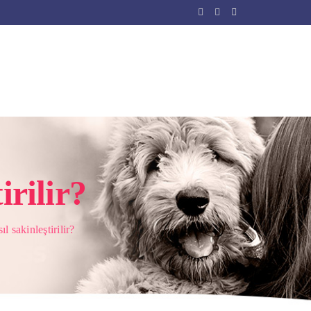
irilir?
l sakinleştirilir?