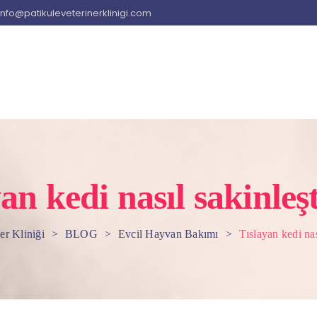
info@patikuleveterinerklinigi.com
an kedi nasıl sakinleşt
er Kliniği
>
BLOG
>
Evcil Hayvan Bakımı
>
Tıslayan kedi nası