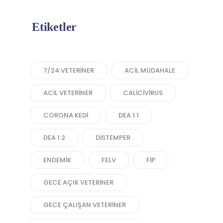
Etiketler
7/24 VETERINER
ACIL MÜDAHALE
ACIL VETERINER
CALICIVIRUS
CORONA KEDI
DEA 1.1
DEA 1.2
DISTEMPER
ENDEMIK
FELV
FIP
GECE AÇIK VETERINER
GECE ÇALIŞAN VETERINER