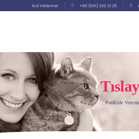
Acil Veteriner
+90 (501) 200 21 25
Tıslay
PatiKule Veterin