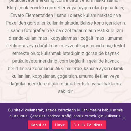
patikuleveterinerklinigi.com’a aittir ve tüm hakkı saklıdır.
Blog içeriklerindeki görseller veya (uygun olan) görüntüler,
Envato Elements’den lisanslı olarak kullanılmaktadır ve
Pexel’den görseller kullanılmaktadır. Bahse konu içeriklerin,
lisanslı fotoğrafların ya da özel tasarımların PatiKule izni
dışında kullanılması, kopyalanması, çoğaltılması, umuma
iletilmesi veya dağıtılması mevzuat kapsamında suç teşkil
etmekte olup; kullanmak istediğiniz görselde kaynak
patikuleveterinerklinigi.com bağlantılı şekilde kaynak
belirtilmesi zorunludur. Aksi hallerde, kanuna aykırı olarak
kullanılan, kopyalanan, çoğaltılan, umuma iletilen veya
dağıtılan içeriklere ilişkin olarak her türlü yasal hakkımız
saklıdır.
PatiKule Veteriner Kliniği
© Copyright 2026 – Tüm Hakları
Bu siteyi kullanarak, sitede çerezlerin kullanılmasını kabul etmiş
Saklıdır
SEO & Web Tasarım – WebAdHere
olursunuz. Çerezleri sadece trafiği analiz etmek için kullanırız.
Hızlı İletişim
Kabul et
Hayır
Gizlilik Politikası
OPEN CHATY