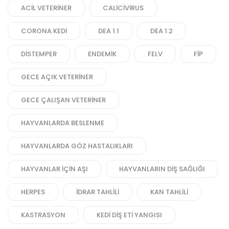
ACIL VETERINER
CALICIVIRUS
CORONA KEDI
DEA 1.1
DEA 1.2
DISTEMPER
ENDEMIK
FELV
FIP
GECE AÇIK VETERINER
GECE ÇALIŞAN VETERINER
HAYVANLARDA BESLENME
HAYVANLARDA GÖZ HASTALIKLARI
HAYVANLAR IÇIN AŞI
HAYVANLARIN DIŞ SAĞLIĞI
HERPES
IDRAR TAHLILI
KAN TAHLILI
KASTRASYON
KEDI DIŞ ETI YANGISI