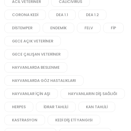
ACIL VETERINER
CALICIVIRUS
CORONA KEDI
DEA 1.1
DEA 1.2
DISTEMPER
ENDEMIK
FELV
FIP
GECE AÇIK VETERINER
GECE ÇALIŞAN VETERINER
HAYVANLARDA BESLENME
HAYVANLARDA GÖZ HASTALIKLARI
HAYVANLAR IÇIN AŞI
HAYVANLARIN DIŞ SAĞLIĞI
HERPES
IDRAR TAHLILI
KAN TAHLILI
KASTRASYON
KEDI DIŞ ETI YANGISI